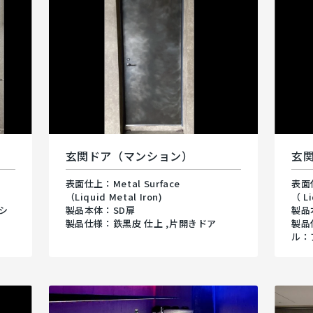
玄関ドア（マンション）
玄
表面仕上：Metal Surface
表面仕
（Liquid Metal Iron)
（ L
シ
製品本体：SD扉
製品
製品仕様：鉄黒皮 仕上 ,片開きドア
製品
ル：