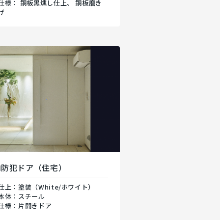
仕様： 銅板黒燻し仕上、 銅板磨き
げ
内防犯ドア（住宅）
仕上：塗装（White/ホワイト）
本体：スチール
仕様：片開きドア