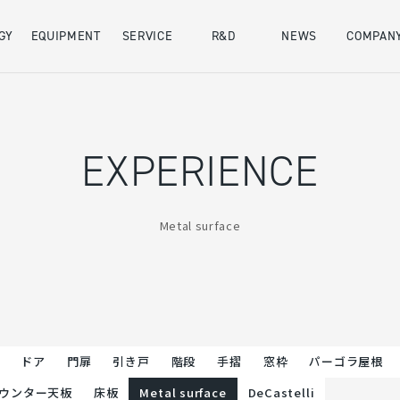
GY
EQUIPMENT
SERVICE
R&D
NEWS
COMPAN
会社概要
SDGs
EXPERIENCE
Metal surface
ドア
門扉
引き戸
階段
手摺
窓枠
パーゴラ屋根
ウンター天板
床板
Metal surface
DeCastelli