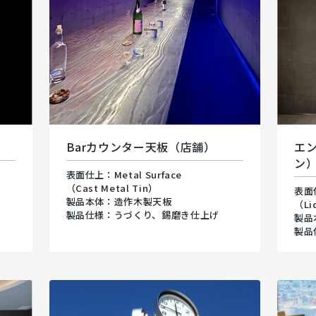
Barカウンター天板（店舗）
エ
ン
表面仕上：Metal Surface
（Cast Metal Tin）
表面仕
製品本体：造作木製天板
（Li
げ
製品仕様：うづくり、錫磨き仕上げ
製品
製品