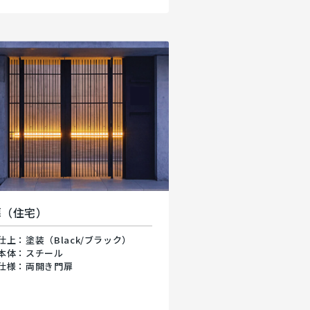
扉（住宅）
仕上：塗装（Black/ブラック）
本体：スチール
仕様：両開き門扉