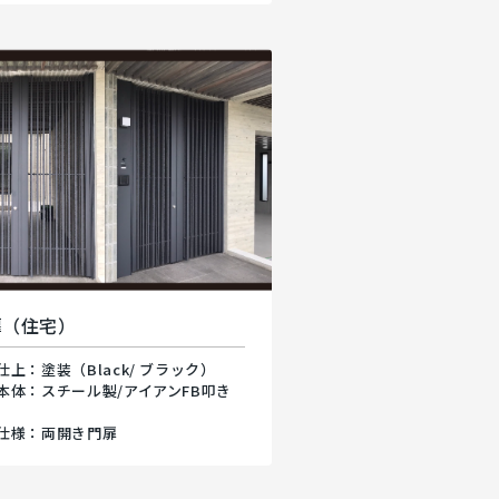
扉（住宅）
仕上：塗装（Black/ ブラック）
本体：スチール製/アイアンFB叩き
仕様：両開き門扉