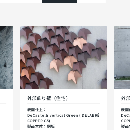
外部飾り壁（住宅）
外
表面仕上：
表面
DeCastelli vertical Green ( DELABRÉ
DeCa
COPPER G5)
COP
製品本体：銅板
製品