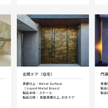
玄関ドア（住宅）
門
表面仕上：Metal Surface
表面
（ Liquid Metal Brass）
製品
製品本体：スチール
製品
ス
製品仕様： 真鍮黒燻仕上 ,引きドア