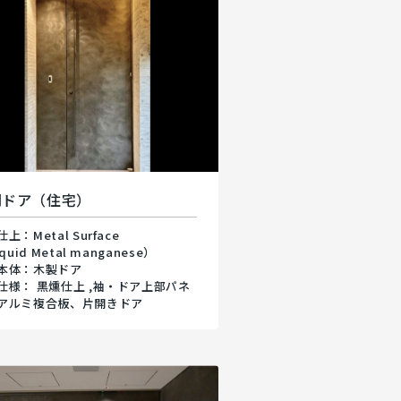
関ドア（住宅）
上：Metal Surface
iquid Metal manganese）
本体：木製ドア
仕様： 黒燻仕上 ,袖・ドア上部パネ
アルミ複合板、片開きドア