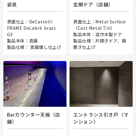
姿見
玄関ドア（店舗）
表面仕上：DeCastelli
表面仕上：Metal Surface
FRAME DeLabré brass
（Cast Metal Tin）
G3
製品本体：造作木製ドア
製品本体：真鍮
製品仕様：片開きドア、錫
製品仕様： 真鍮燻し仕上げ
磨き仕上げ
Barカウンター天板（店
エントランス引き戸（マ
舗）
ンション）