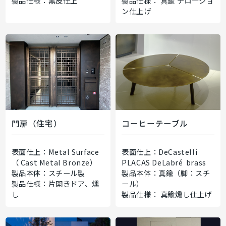
製品仕様：黒皮仕上
製品仕様： 真鍮 デロ―ジョ
ン仕上げ
門扉（住宅）
コーヒーテーブル
表面仕上：Metal Surface
表面仕上：DeCastelli
（ Cast Metal Bronze）
PLACAS DeLabré brass
製品本体：スチール製
製品本体：真鍮（脚：スチ
製品仕様：片開きドア、燻
ール）
し
製品仕様： 真鍮燻し仕上げ