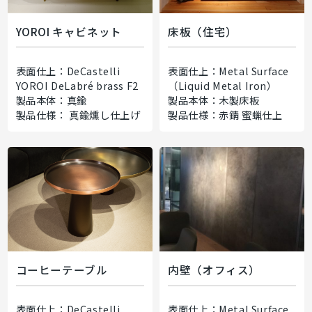
YOROI キャビネット
床板（住宅）
表面仕上：DeCastelli
表面仕上：Metal Surface
YOROI DeLabré brass F2
（Liquid Metal Iron）
製品本体：真鍮
製品本体：木製床板
製品仕様： 真鍮燻し仕上げ
製品仕様：赤錆 蜜蝋仕上
コーヒーテーブル
内壁（オフィス）
表面仕上：DeCastelli
表面仕上：Metal Surface