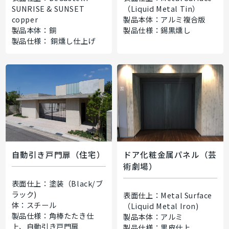
SUNRISE & SUNSET
（Liquid Metal Tin）
copper
製品本体：アルミ複合版
製品本体：銅
製品仕様：錫黒燻し
製品仕様： 銅燻し仕上げ
自動引き戸門扉（住宅）
ドア化粧金属パネル（芸
術劇場）
表面仕上：塗装（Black/ブ
ラック)
表面仕上：Metal Surface
体：スチール
（Liquid Metal Iron)
製品仕様：角棒たたき仕
製品本体：アルミ
上、自動引き戸門扉
製品仕様：黒皮仕上