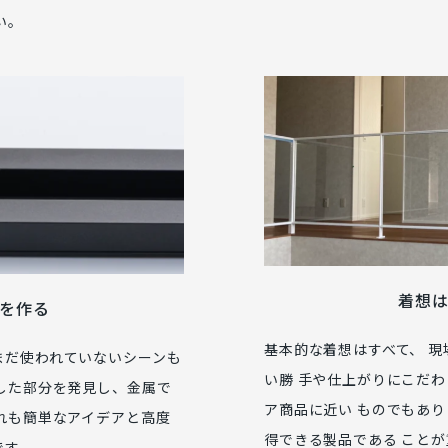
い。
着想
を作る
基本的な着想はすべて、 現
まだ使われていないシーンも
い勝 手や仕上がりにこだわ
うした部分を発見し、金属で
ア商品に近い ものでもあり
どれも簡単なアイデアと高度
得できる製品である こと
です。