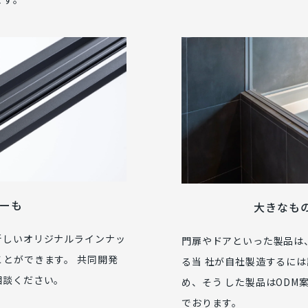
ーも
大きなも
新しいオリジナルラインナッ
門扉やドアといった製品は
ことができます。 共同開発
る当 社が自社製造するに
相談ください。
め、そう した製品はODM
でおります。