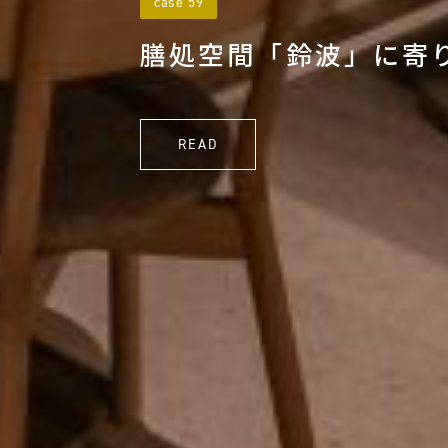
case 59
膳処空間「鈴波」に寄
READ