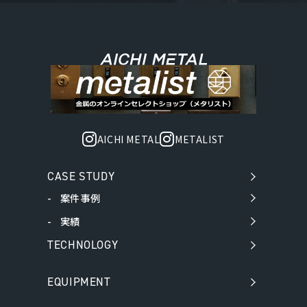
AICHI METAL
METALIST
CASE STUDY
案件事例
実績
TECHNOLOGY
EQUIPMENT