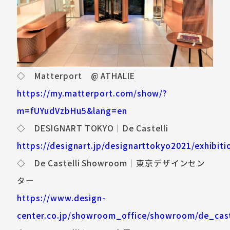
◇ Matterport @ ATHALIE
https://my.matterport.com/show/?
m=fUYudVzbHu5&lang=en
◇ DESIGNART TOKYO｜De Castelli
https://designart.jp/designarttokyo2021/exhibiti
◇ De Castelli Showroom｜東京デザインセン
ター
https://www.design-
center.co.jp/showroom_office/showroom/de_cast