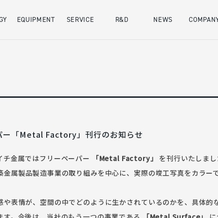
GY
EQUIPMENT
SERVICE
R&D
NEWS
COMPAN
会社概要
SDGs
「Metal Factory」刊行のお知らせ
イチ金属ではフリーペーパー
「Metal Factory」
を刊行いたしまし
築金属製品製造事業の取り組みを中心に、実際の竣工写真をカラー
感や表情が、空間の中でどのように生かされているのかを、具体的
ます。今後は、当社のもう一つの事業である
「Metal Surface」
に