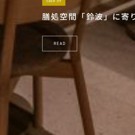
case 59
膳処空間「鈴波」に寄
READ