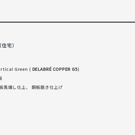
（住宅）
ertical Green (
DELABRÉ COPPER G5
)
板
銅板黒燻し仕上、 銅板磨き仕上げ