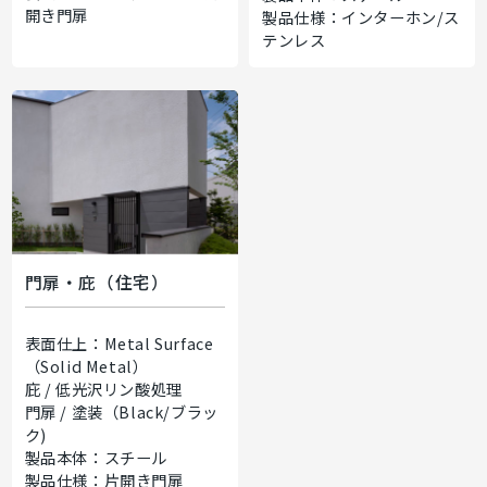
開き門扉
製品仕様：インターホン/ス
テンレス
門扉・庇（住宅）
表面仕上：Metal Surface
（Solid Metal）
庇 / 低光沢リン酸処理
門扉 / 塗装（Black/ブラッ
ク)
製品本体：スチール
製品仕様：片開き門扉