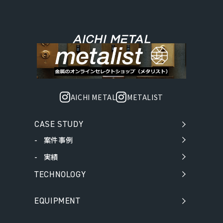
AICHI METAL
METALIST
CASE STUDY
案件事例
実績
TECHNOLOGY
EQUIPMENT