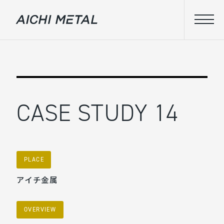
CASE STUDY 14
PLACE
アイチ金属
OVERVIEW